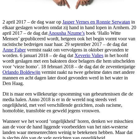
2 april 2017 – de dag waar op
Jasper Vernes en Ronnie Serwatan
in
elkaar geslagen worden omdat zij hand in hand lopen in Arnhem. 20
april 2017 – de dag dat
Anousha Nzume’s
boek ‘Hallo Witte
Mensen’ gepubliceerd wordt, hetgeen ook het begin vormt voor van
racistische bedreigen naar haar. 29 september 2017 – de dag dat
Anne Faber
vermist raakt om vervolgens in oktober gevonden te
worden. 6 januari 2018 – de dag dat
Xeverio Valies
in het hoofd
wordt geslagen met een baksteen door belagers die hem uitschelden
voor ‘vieze homo’. 18 februari 2018 – de dag dat de zeventienjarige
Orlando Boldewijn
vermist raakt na twee geheime dates met andere
mannen en acht dagen later dood gevonden werd in het water in
Den Haag.
Dit is maar een willekeurige opsomming van gebeurtenissen die de
media halen. Anno 2018 is er in de wereld nog steeds veel
ongelijkheid, met veel verschillende gezichten, zoals racisme,
homofobie, transfobie en geweld jegens vrouwen.
Wanneer we het woord ‘ongelijkheid’ horen, denken we misschien
aan de voor de hand liggende voorbeelden van het niet-westerse
landen waar mensenrechten weinig te betekenen hebben. Maar dat
is slechts één van de vele gezichten van ongelijkheid.