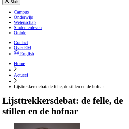
Sluit
Campus
Onderwijs
Wetenschap
Studentenleven
Opinie
Contact
Over EM
English
Home
Actueel
Lijsttrekkersdebat: de felle, de stillen en de hofnar
Lijsttrekkersdebat: de felle, de
stillen en de hofnar