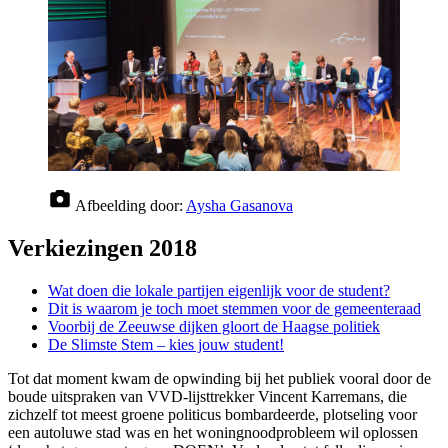
Afbeelding door:
Aysha Gasanova
Verkiezingen 2018
Wat doen die lokale partijen eigenlijk voor de student?
Dit is waarom je toch moet stemmen voor de gemeenteraad
Voorbij de Zeeuwse dijken gloort de Haagse politiek
De Slimste Stem – kies jouw student!
Tot dat moment kwam de opwinding bij het publiek vooral door de
boude uitspraken van VVD-lijsttrekker Vincent Karremans, die
zichzelf tot meest groene politicus bombardeerde, plotseling voor
een autoluwe stad was en het woningnoodprobleem wil oplossen