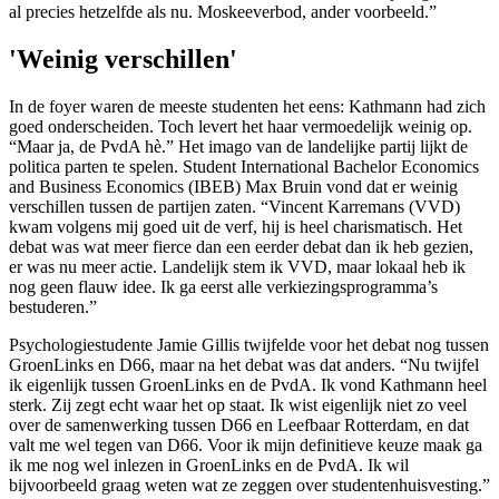
al precies hetzelfde als nu. Moskeeverbod, ander voorbeeld.”
'Weinig verschillen'
In de foyer waren de meeste studenten het eens: Kathmann had zich
goed onderscheiden. Toch levert het haar vermoedelijk weinig op.
“Maar ja, de PvdA hè.” Het imago van de landelijke partij lijkt de
politica parten te spelen. Student International Bachelor Economics
and Business Economics (IBEB) Max Bruin vond dat er weinig
verschillen tussen de partijen zaten. “Vincent Karremans (VVD)
kwam volgens mij goed uit de verf, hij is heel charismatisch. Het
debat was wat meer fierce dan een eerder debat dan ik heb gezien,
er was nu meer actie. Landelijk stem ik VVD, maar lokaal heb ik
nog geen flauw idee. Ik ga eerst alle verkiezingsprogramma’s
bestuderen.”
Psychologiestudente Jamie Gillis twijfelde voor het debat nog tussen
GroenLinks en D66, maar na het debat was dat anders. “Nu twijfel
ik eigenlijk tussen GroenLinks en de PvdA. Ik vond Kathmann heel
sterk. Zij zegt echt waar het op staat. Ik wist eigenlijk niet zo veel
over de samenwerking tussen D66 en Leefbaar Rotterdam, en dat
valt me wel tegen van D66. Voor ik mijn definitieve keuze maak ga
ik me nog wel inlezen in GroenLinks en de PvdA. Ik wil
bijvoorbeeld graag weten wat ze zeggen over studentenhuisvesting.”