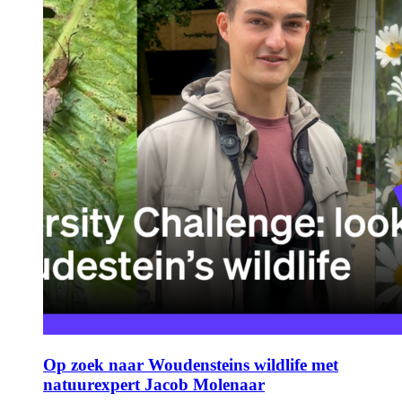
Op zoek naar Woudensteins wildlife met
natuurexpert Jacob Molenaar