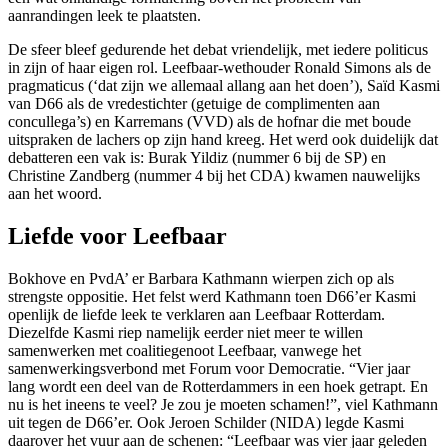
aanrandingen leek te plaatsten.
De sfeer bleef gedurende het debat vriendelijk, met iedere politicus
in zijn of haar eigen rol. Leefbaar-wethouder Ronald Simons als de
pragmaticus (‘dat zijn we allemaal allang aan het doen’), Saïd Kasmi
van D66 als de vredestichter (getuige de complimenten aan
concullega’s) en Karremans (VVD) als de hofnar die met boude
uitspraken de lachers op zijn hand kreeg. Het werd ook duidelijk dat
debatteren een vak is: Burak Yildiz (nummer 6 bij de SP) en
Christine Zandberg (nummer 4 bij het CDA) kwamen nauwelijks
aan het woord.
Liefde voor Leefbaar
Bokhove en PvdA’ er Barbara Kathmann wierpen zich op als
strengste oppositie. Het felst werd Kathmann toen D66’er Kasmi
openlijk de liefde leek te verklaren aan Leefbaar Rotterdam.
Diezelfde Kasmi riep namelijk eerder niet meer te willen
samenwerken met coalitiegenoot Leefbaar, vanwege het
samenwerkingsverbond met Forum voor Democratie. “Vier jaar
lang wordt een deel van de Rotterdammers in een hoek getrapt. En
nu is het ineens te veel? Je zou je moeten schamen!”, viel Kathmann
uit tegen de D66’er. Ook Jeroen Schilder (NIDA) legde Kasmi
daarover het vuur aan de schenen: “Leefbaar was vier jaar geleden