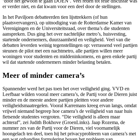
‘door het gewoon te gaan DOEN’. Veel reden tot felle discussie was
er verder niet, en dat kwam voor een deel door de stellingen.
In het Paviljoen debatteerden tien lijsttrekkers (of hun
plaatsvervangers), op uitnodiging van de Rotterdamse Kamer van
Verenigingen en de Universiteitsraad, over thema’s die studenten
aanspreken. Dus ging het over nachtelijke metro’s, huisvesting,
startende ondernemers, duurzaamheid en veiligheid. Veel van die
debatten leverden weinig tegenstellingen op: verrassend veel partijen
steunen de pilot met een nachtmetro, alle partijen willen meer
woningen voor studenten en middeninkomens, en geen enkele partij
wil dat startende ondernemers minder belasting betalen.
Meer of minder camera’s
Spannender werd het pas toen het over veiligheid ging. VVD en
Leefbaar wilden vooral meer camera’s, de Partij voor de Dieren juist
minder en de meeste andere partijen pleitten voor andere
veiligheidsmaatregelen. Vooral Karremans kreeg ervan langs, omdat
vrijwel niemand begreep hoe camera’s de veiligheid van naar huis
fietsende studentes vergroten. “Die veiligheid is alleen maar
achteraf”, zei Judith Bokhove (GroenLinks). Jaap Rozema, de
nummer zes van de Partij voor de Dieren, viel voornamelijk
hoongelach ten deel, toen hij het privacyprobleem van camera’s met
een wat onhandige formulering boven het probleem van