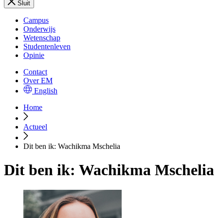
Sluit
Campus
Onderwijs
Wetenschap
Studentenleven
Opinie
Contact
Over EM
English
Home
Actueel
Dit ben ik: Wachikma Mschelia
Dit ben ik: Wachikma Mschelia