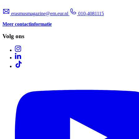
erasmusmagazine@em.eur.nl
010-4081115
Meer contactinformatie
Volg ons