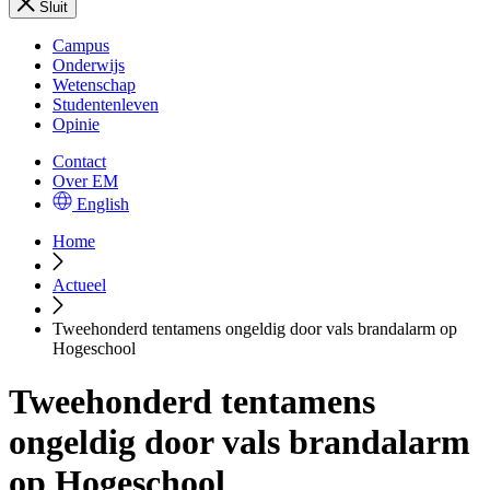
Sluit
Campus
Onderwijs
Wetenschap
Studentenleven
Opinie
Contact
Over EM
English
Home
Actueel
Tweehonderd tentamens ongeldig door vals brandalarm op
Hogeschool
Tweehonderd tentamens
ongeldig door vals brandalarm
op Hogeschool