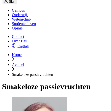
Sluit
Campus
Onderwijs
Wetenschap
Studentenleven
Opinie
Contact
Over EM
English
Home
Actueel
Smakeloze passievruchten
Smakeloze passievruchten