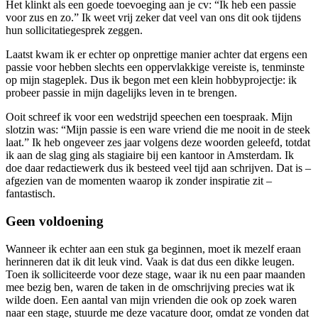
Het klinkt als een goede toevoeging aan je cv: “Ik heb een passie
voor zus en zo.” Ik weet vrij zeker dat veel van ons dit ook tijdens
hun sollicitatiegesprek zeggen.
Laatst kwam ik er echter op onprettige manier achter dat ergens een
passie voor hebben slechts een oppervlakkige vereiste is, tenminste
op mijn stageplek. Dus ik begon met een klein hobbyprojectje: ik
probeer passie in mijn dagelijks leven in te brengen.
Ooit schreef ik voor een wedstrijd speechen een toespraak. Mijn
slotzin was: “Mijn passie is een ware vriend die me nooit in de steek
laat.” Ik heb ongeveer zes jaar volgens deze woorden geleefd, totdat
ik aan de slag ging als stagiaire bij een kantoor in Amsterdam. Ik
doe daar redactiewerk dus ik besteed veel tijd aan schrijven. Dat is –
afgezien van de momenten waarop ik zonder inspiratie zit –
fantastisch.
Geen voldoening
Wanneer ik echter aan een stuk ga beginnen, moet ik mezelf eraan
herinneren dat ik dit leuk vind. Vaak is dat dus een dikke leugen.
Toen ik solliciteerde voor deze stage, waar ik nu een paar maanden
mee bezig ben, waren de taken in de omschrijving precies wat ik
wilde doen. Een aantal van mijn vrienden die ook op zoek waren
naar een stage, stuurde me deze vacature door, omdat ze vonden dat