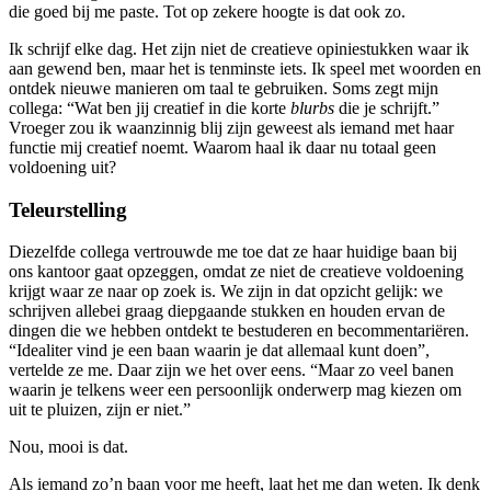
die goed bij me paste. Tot op zekere hoogte is dat ook zo.
Ik schrijf elke dag. Het zijn niet de creatieve opiniestukken waar ik
aan gewend ben, maar het is tenminste iets. Ik speel met woorden en
ontdek nieuwe manieren om taal te gebruiken. Soms zegt mijn
collega: “Wat ben jij creatief in die korte
blurbs
die je schrijft.”
Vroeger zou ik waanzinnig blij zijn geweest als iemand met haar
functie mij creatief noemt. Waarom haal ik daar nu totaal geen
voldoening uit?
Teleurstelling
Diezelfde collega vertrouwde me toe dat ze haar huidige baan bij
ons kantoor gaat opzeggen, omdat ze niet de creatieve voldoening
krijgt waar ze naar op zoek is. We zijn in dat opzicht gelijk: we
schrijven allebei graag diepgaande stukken en houden ervan de
dingen die we hebben ontdekt te bestuderen en becommentariëren.
“Idealiter vind je een baan waarin je dat allemaal kunt doen”,
vertelde ze me. Daar zijn we het over eens. “Maar zo veel banen
waarin je telkens weer een persoonlijk onderwerp mag kiezen om
uit te pluizen, zijn er niet.”
Nou, mooi is dat.
Als iemand zo’n baan voor me heeft, laat het me dan weten. Ik denk