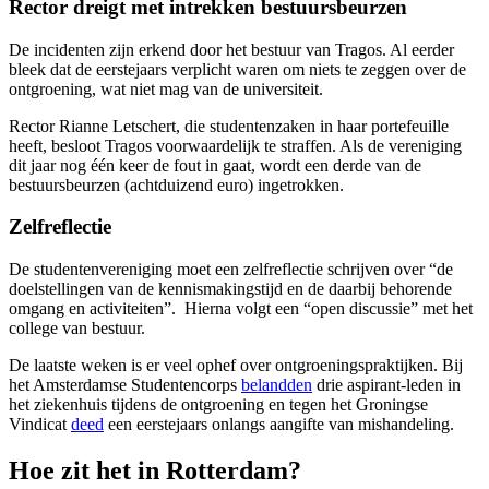
Rector dreigt met intrekken bestuursbeurzen
De incidenten zijn erkend door het bestuur van Tragos. Al eerder
bleek dat de eerstejaars verplicht waren om niets te zeggen over de
ontgroening, wat niet mag van de universiteit.
Rector Rianne Letschert, die studentenzaken in haar portefeuille
heeft, besloot Tragos voorwaardelijk te straffen. Als de vereniging
dit jaar nog één keer de fout in gaat, wordt een derde van de
bestuursbeurzen (achtduizend euro) ingetrokken.
Zelfreflectie
De studentenvereniging moet een zelfreflectie schrijven over “de
doelstellingen van de kennismakingstijd en de daarbij behorende
omgang en activiteiten”. Hierna volgt een “open discussie” met het
college van bestuur.
De laatste weken is er veel ophef over ontgroeningspraktijken. Bij
het Amsterdamse Studentencorps
belandden
drie aspirant-leden in
het ziekenhuis tijdens de ontgroening en tegen het Groningse
Vindicat
deed
een eerstejaars onlangs aangifte van mishandeling.
Hoe zit het in Rotterdam?