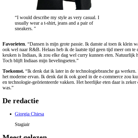
“I would describe my style as very casual. I
usually wear a t-shirt, jeans and a pair of
sneakers. "
Favorieten
. “Dansen is mijn grote passie. Ik danste al toen ik klein 
ook wel naar R&B. Helaas heb ik de laatste tijd geen tijd meer om te da
keuken is Indiaas, ik zou elke dag wel curry kunnen eten. Natuurlijk 
Toch blijft Indiaas mijn lievelingseten.”
Toekomst.
“Ik denk dat ik later in de technologiebranche ga werken.
het moderne ervan. Ik denk dat ik ook goed in de e-commerce zou kun
en technologie-geörienteerde vakken. Het heerlijke eten daar is zeker
was.”
De redactie
Giorgia Chiesa
Stagiair
Meest gelezen