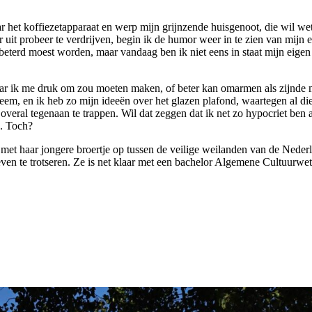
 het koffiezetapparaat en werp mijn grijnzende huisgenoot, die wil we
r uit probeer te verdrijven, begin ik de humor weer in te zien van mijn
beterd moest worden, maar vandaag ben ik niet eens in staat mijn eigen 
waar ik me druk om zou moeten maken, of beter kan omarmen als zijnde 
em, en ik heb zo mijn ideeën over het glazen plafond, waartegen al die
veral tegenaan te trappen. Wil dat zeggen dat ik net zo hypocriet ben 
g. Toch?
met haar jongere broertje op tussen de veilige weilanden van de Nederla
ven te trotseren. Ze is net klaar met een bachelor Algemene Cultuurwe