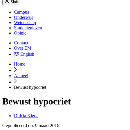
Sluit
Campus
Onderwijs
Wetenschap
Studentenleven
Opinie
Contact
Over EM
English
Home
Actueel
Bewust hypocriet
Bewust hypocriet
Dulcia Klerk
Gepubliceerd op:
9 maart 2016