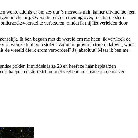
ten welke adonis er om zes uur ’s morgens mijn kamer uitvluchtte, een
 eigen huichelarij. Overal heb ik een mening over, met harde stem
onderzoeksvoorstel te verbeteren, omdat ik mij liet verleiden door
menselijk. Ik ben begaan met de wereld om me heen, ik vervloek de
 vrouwen zich blijven stoten. Vanuit mijn ivoren toren, dát wel, want
als de wereld die ik erom veroordeel? Ja, absoluut! Maar ik ben me
ndse polder. Inmiddels is ze 23 en heeft ze haar kaplaarzen
tenschappen en stort zich nu met veel enthousiasme op de master