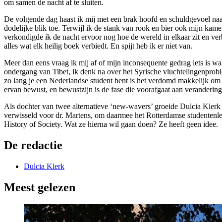
om samen de nacht af te sluiten.
De volgende dag haast ik mij met een brak hoofd en schuldgevoel naar
dodelijke blik toe. Terwijl ik de stank van rook en bier ook mijn kame
verkondigde ik de nacht ervoor nog hoe de wereld in elkaar zit en ver
alles wat elk heilig boek verbiedt. En spijt heb ik er niet van.
Meer dan eens vraag ik mij af of mijn inconsequente gedrag iets is 
ondergang van Tibet, ik denk na over het Syrische vluchtelingenproble
zo lang je een Nederlandse student bent is het verdomd makkelijk om o
ervan bewust, en bewustzijn is de fase die voorafgaat aan veranderin
Als dochter van twee alternatieve ‘new-wavers’ groeide Dulcia Klerk 
verwisseld voor dr. Martens, om daarmee het Rotterdamse studentenle
History of Society. Wat ze hierna wil gaan doen? Ze heeft geen idee.
De redactie
Dulcia Klerk
Meest gelezen