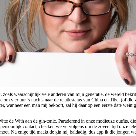
 zoals waarschijnlijk vele anderen van mijn generatie, de wereld bekriti
m vier uur ’s nachts naar de relatiestatus van China en Tibet (of die va
ter, wanneer een man mij bekoort, zal hij daar op een eerste date weinig
itte de With aan de gin-tonic. Paraderend in onze modieuze outfits, di
 persoonlijk contact, checken we vervolgens om de zoveel tijd onze tel
moet. Na enige tijd maakt de gin mij baldadig, dus app ik die jongen waa