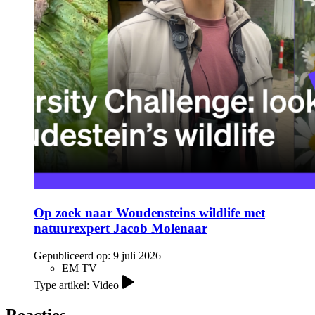
Op zoek naar Woudensteins wildlife met
natuurexpert Jacob Molenaar
Gepubliceerd op:
9 juli 2026
EM TV
Type artikel: Video
Reacties