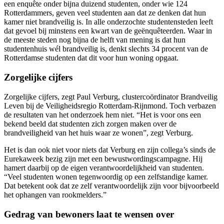
een enquête onder bijna duizend studenten, onder wie 124
Rotterdammers, geven veel studenten aan dat ze denken dat hun
kamer niet brandveilig is. In alle onderzochte studentensteden leeft
dat gevoel bij minstens een kwart van de geënquêteerden. Waar in
de meeste steden nog bijna de helft van mening is dat hun
studentenhuis wél brandveilig is, denkt slechts 34 procent van de
Rotterdamse studenten dat dit voor hun woning opgaat.
Zorgelijke cijfers
Zorgelijke cijfers, zegt Paul Verburg, clustercoördinator Brandveilig
Leven bij de Veiligheidsregio Rotterdam-Rijnmond. Toch verbazen
de resultaten van het onderzoek hem niet. “Het is voor ons een
bekend beeld dat studenten zich zorgen maken over de
brandveiligheid van het huis waar ze wonen”, zegt Verburg.
Het is dan ook niet voor niets dat Verburg en zijn collega’s sinds de
Eurekaweek bezig zijn met een bewustwordingscampagne. Hij
hamert daarbij op de eigen verantwoordelijkheid van studenten.
“Veel studenten wonen tegenwoordig op een zelfstandige kamer.
Dat betekent ook dat ze zelf verantwoordelijk zijn voor bijvoorbeeld
het ophangen van rookmelders.”
Gedrag van bewoners laat te wensen over