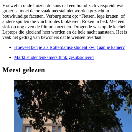
Hoewel in oude huizen de kans dat een brand zich verspreidt wat
groter is, moet de oorzaak meestal niet worden gezocht in
bouwkundige facetten. Verburg somt op: “Fietsen, lege kratten, of
andere spullen die vluchtroutes blokkeren. Roken in bed. Met een
slok op nog even de frituur aanzetten. Drogende was op de kachel.
Laptops die gloeiend heet worden en de hele nacht aanstaan. Het is
vaak het gedrag van bewoners dat te wensen overlaat.”
Hoeveel ben je als Rotterdamse student kwijt aan je kamer?
Markt studentenkamers flink gesubsidieerd
Meest gelezen