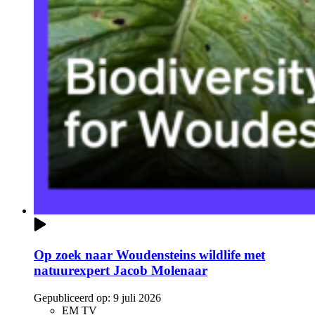
Op zoek naar Woudensteins wildlife met
natuurexpert Jacob Molenaar
Gepubliceerd op:
9 juli 2026
EM TV