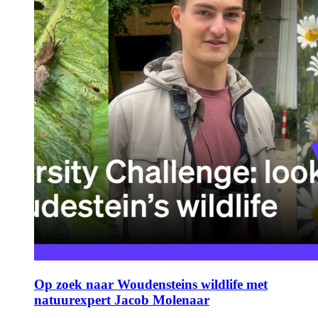
Op zoek naar Woudensteins wildlife met
natuurexpert Jacob Molenaar