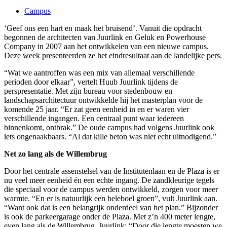
Campus
‘Geef ons een hart en maak het bruisend’. Vanuit die opdracht
begonnen de architecten van Juurlink en Geluk en Powerhouse
Company in 2007 aan het ontwikkelen van een nieuwe campus.
Deze week presenteerden ze het eindresultaat aan de landelijke pers.
“Wat we aantroffen was een mix van allemaal verschillende
perioden door elkaar”, vertelt Huub Juurlink tijdens de
perspresentatie. Met zijn bureau voor stedenbouw en
landschapsarchitectuur ontwikkelde hij het masterplan voor de
komende 25 jaar. “Er zat geen eenheid in en er waren vier
verschillende ingangen. Een centraal punt waar iedereen
binnenkomt, ontbrak.” De oude campus had volgens Juurlink ook
iets ongenaakbaars. “Al dat kille beton was niet echt uitnodigend.”
Net zo lang als de Willembrug
Door het centrale assenstelsel van de Institutenlaan en de Plaza is er
nu veel meer eenheid én een echte ingang. De zandkleurige tegels
die speciaal voor de campus werden ontwikkeld, zorgen voor meer
warmte. “En er is natuurlijk een heleboel groen”, vult Juurlink aan.
“Want ook dat is een belangrijk onderdeel van het plan.” Bijzonder
is ook de parkeergarage onder de Plaza. Met z’n 400 meter lengte,
even lang als de Willembrug. Juurlink: “Door die lengte moesten we