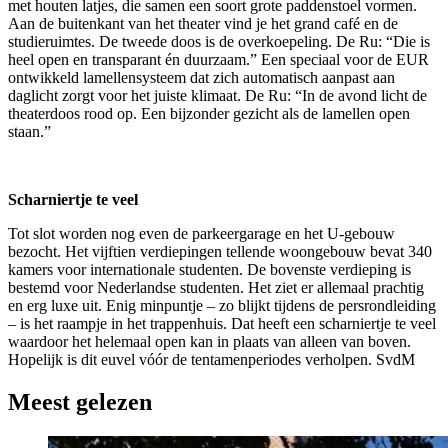
met houten latjes, die samen een soort grote paddenstoel vormen.
Aan de buitenkant van het theater vind je het grand café en de
studieruimtes. De tweede doos is de overkoepeling. De Ru: “Die is
heel open en transparant én duurzaam.” Een speciaal voor de EUR
ontwikkeld lamellensysteem dat zich automatisch aanpast aan
daglicht zorgt voor het juiste klimaat. De Ru: “In de avond licht de
theaterdoos rood op. Een bijzonder gezicht als de lamellen open
staan.”
Scharniertje te veel
Tot slot worden nog even de parkeergarage en het U-gebouw
bezocht. Het vijftien verdiepingen tellende woongebouw bevat 340
kamers voor internationale studenten. De bovenste verdieping is
bestemd voor Nederlandse studenten. Het ziet er allemaal prachtig
en erg luxe uit. Enig minpuntje – zo blijkt tijdens de persrondleiding
– is het raampje in het trappenhuis. Dat heeft een scharniertje te veel
waardoor het helemaal open kan in plaats van alleen van boven.
Hopelijk is dit euvel vóór de tentamenperiodes verholpen. SvdM
Meest gelezen