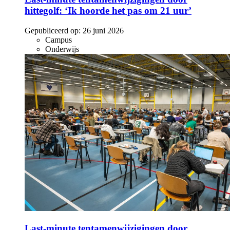
hittegolf: ‘Ik hoorde het pas om 21 uur’
Gepubliceerd op:
26 juni 2026
Campus
Onderwijs
Last-minute tentamenwijzigingen door