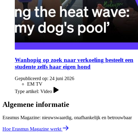
Wanhopig op zoek naar verkoeling besteelt een
studente zelfs haar eigen hond
Gepubliceerd op:
24 juni 2026
EM TV
Type artikel: Video
Algemene informatie
Erasmus Magazine: nieuwswaardig, onafhankelijk en betrouwbaar
Hoe Erasmus Magazine werkt