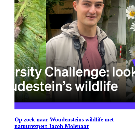
Op zoek naar Woudensteins wildlife met
natuurexpert Jacob Molenaar