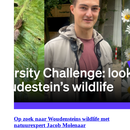
Op zoek naar Woudensteins wildlife met
natuurexpert Jacob Molenaar