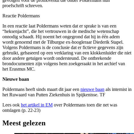
gevolgen voor de promovendi die onder Poldermans hun
proefschrift schreven.
Reactie Poldermans
In een reactie laat Poldermans weten dat er sprake is van een
“heksenjacht”, die het vertrouwen in de medische wetenschap
onnodig schaadt. Hij noemt het ongegrond dat hij in één adem
wordt genoemd met de Tilburgse ex-hoogleraar Diederik Stapel.
Volgens Poldermans is de conclusie dat er fictieve gegevens zijn
gebruikt, gebaseerd op een verklaring van een klokkenluider die niet
door andere getuigen wordt ondersteund. De ontbrekende
brondocumenten zijn volgens hem zoekgeraakt in het archief van
het Erasmus MC.
Nieuwe baan
Poldermans heeft sinds maart dit jaar een
nieuwe baan
als internist in
het Ruwaard van Putten Ziekenhuis in Spijkenisse. TF
Lees ook
het artikel in EM
over Poldermans toen die net was
ontslagen (p. 22-23)
Meest gelezen