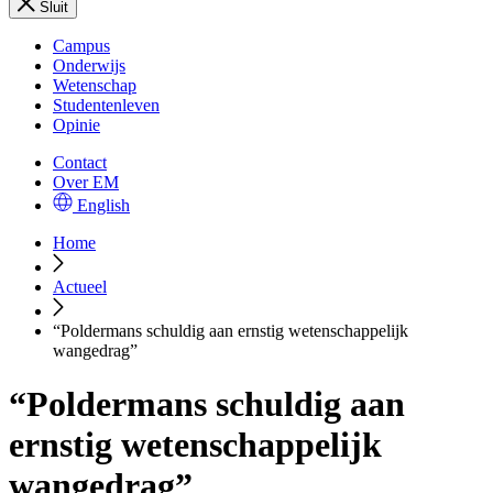
Sluit
Campus
Onderwijs
Wetenschap
Studentenleven
Opinie
Contact
Over EM
English
Home
Actueel
“Poldermans schuldig aan ernstig wetenschappelijk
wangedrag”
“Poldermans schuldig aan
ernstig wetenschappelijk
wangedrag”