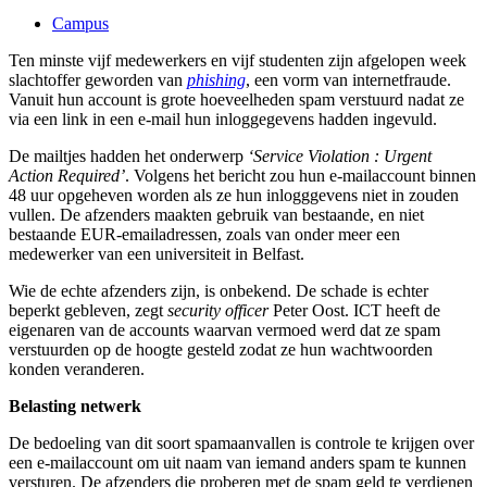
Campus
Ten minste vijf medewerkers en vijf studenten zijn afgelopen week
slachtoffer geworden van
phishing
, een vorm van internetfraude.
Vanuit hun account is grote hoeveelheden spam verstuurd nadat ze
via een link in een e-mail hun inloggegevens hadden ingevuld.
De mailtjes hadden het onderwerp
‘Service Violation : Urgent
Action Required’
. Volgens het bericht zou hun e-mailaccount binnen
48 uur opgeheven worden als ze hun inlogggevens niet in zouden
vullen. De afzenders maakten gebruik van bestaande, en niet
bestaande EUR-emailadressen, zoals van onder meer een
medewerker van een universiteit in Belfast.
Wie de echte afzenders zijn, is onbekend. De schade is echter
beperkt gebleven, zegt
security officer
Peter Oost. ICT heeft de
eigenaren van de accounts waarvan vermoed werd dat ze spam
verstuurden op de hoogte gesteld zodat ze hun wachtwoorden
konden veranderen.
Belasting netwerk
De bedoeling van dit soort spamaanvallen is controle te krijgen over
een e-mailaccount om uit naam van iemand anders spam te kunnen
versturen. De afzenders die proberen met de spam geld te verdienen