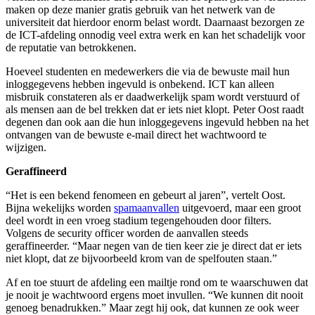
maken op deze manier gratis gebruik van het netwerk van de
universiteit dat hierdoor enorm belast wordt. Daarnaast bezorgen ze
de ICT-afdeling onnodig veel extra werk en kan het schadelijk voor
de reputatie van betrokkenen.
Hoeveel studenten en medewerkers die via de bewuste mail hun
inloggegevens hebben ingevuld is onbekend. ICT kan alleen
misbruik constateren als er daadwerkelijk spam wordt verstuurd of
als mensen aan de bel trekken dat er iets niet klopt. Peter Oost raadt
degenen dan ook aan die hun inloggegevens ingevuld hebben na het
ontvangen van de bewuste e-mail direct het wachtwoord te
wijzigen.
Geraffineerd
“Het is een bekend fenomeen en gebeurt al jaren”, vertelt Oost.
Bijna wekelijks worden
spamaanvallen
uitgevoerd, maar een groot
deel wordt in een vroeg stadium tegengehouden door filters.
Volgens de security officer worden de aanvallen steeds
geraffineerder. “Maar negen van de tien keer zie je direct dat er iets
niet klopt, dat ze bijvoorbeeld krom van de spelfouten staan.”
Af en toe stuurt de afdeling een mailtje rond om te waarschuwen dat
je nooit je wachtwoord ergens moet invullen. “We kunnen dit nooit
genoeg benadrukken.” Maar zegt hij ook, dat kunnen ze ook weer