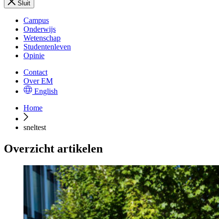
Sluit
Campus
Onderwijs
Wetenschap
Studentenleven
Opinie
Contact
Over EM
English
Home
sneltest
Overzicht artikelen