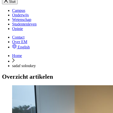
Sluit
Campus
Onderwijs
Wetenschap
Studentenleven
Opinie
Contact
Over EM
English
Home
sadaf soloukey
Overzicht artikelen