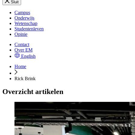
Sluit
Campus
Onderwijs
Wetenschap
Studentenleven
Opinie
Contact
Over EM
English
Home
Rick Brink
Overzicht artikelen