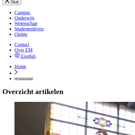
Sluit
Campus
Onderwijs
Wetenschap
Studentenleven
Opinie
Contact
Over EM
English
Home
restaurant
Overzicht artikelen