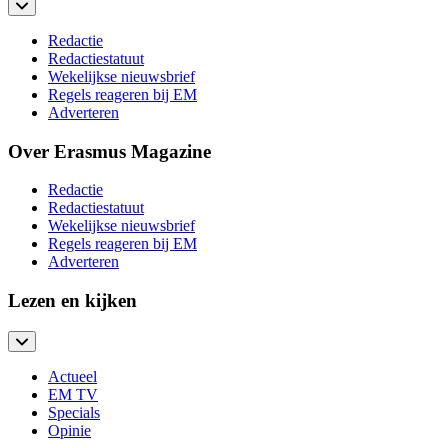
Redactie
Redactiestatuut
Wekelijkse nieuwsbrief
Regels reageren bij EM
Adverteren
Over Erasmus Magazine
Redactie
Redactiestatuut
Wekelijkse nieuwsbrief
Regels reageren bij EM
Adverteren
Lezen en kijken
Actueel
EM TV
Specials
Opinie