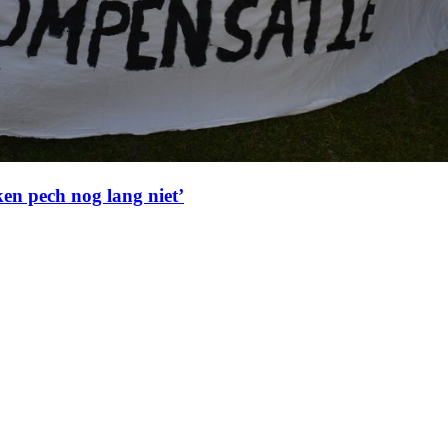
ken pech nog lang niet’