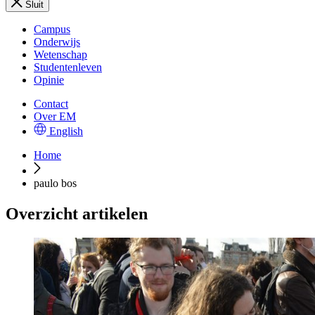
Sluit
Campus
Onderwijs
Wetenschap
Studentenleven
Opinie
Contact
Over EM
English
Home
paulo bos
Overzicht artikelen