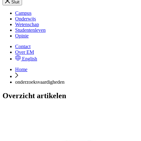
Sluit
Campus
Onderwijs
Wetenschap
Studentenleven
Opinie
Contact
Over EM
English
Home
onderzoeksvaardigheden
Overzicht artikelen