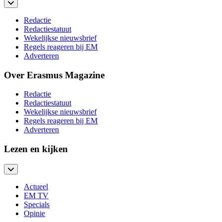
Redactie
Redactiestatuut
Wekelijkse nieuwsbrief
Regels reageren bij EM
Adverteren
Over Erasmus Magazine
Redactie
Redactiestatuut
Wekelijkse nieuwsbrief
Regels reageren bij EM
Adverteren
Lezen en kijken
Actueel
EM TV
Specials
Opinie