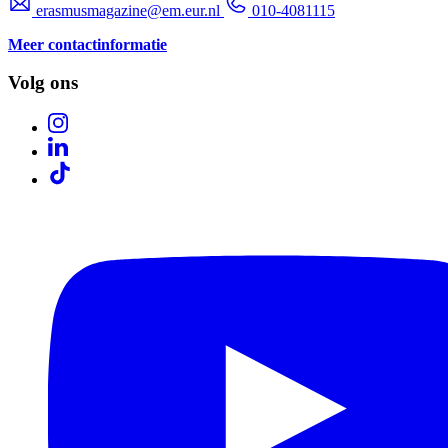
erasmusmagazine@em.eur.nl
010-4081115
Meer contactinformatie
Volg ons