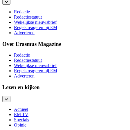
Redactie
Redactiestatuut
Wekelijkse nieuwsbrief
Regels reageren bij EM
Adverteren
Over Erasmus Magazine
Redactie
Redactiestatuut
Wekelijkse nieuwsbrief
Regels reageren bij EM
Adverteren
Lezen en kijken
Actueel
EM TV
Specials
Opinie