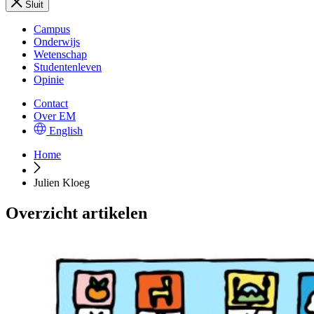
Sluit
Campus
Onderwijs
Wetenschap
Studentenleven
Opinie
Contact
Over EM
English
Home
Julien Kloeg
Overzicht artikelen