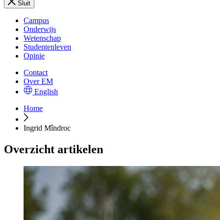
Sluit
Campus
Onderwijs
Wetenschap
Studentenleven
Opinie
Contact
Over EM
English
Home
Ingrid Mîndroc
Overzicht artikelen