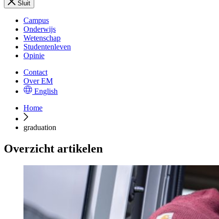
Sluit
Campus
Onderwijs
Wetenschap
Studentenleven
Opinie
Contact
Over EM
English
Home
graduation
Overzicht artikelen