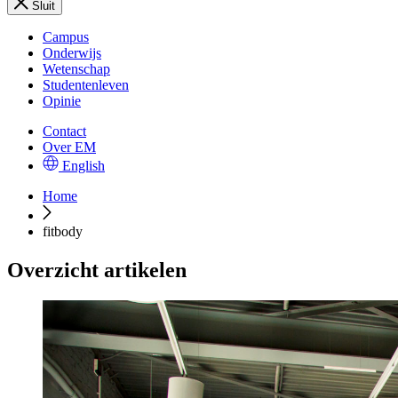
Sluit
Campus
Onderwijs
Wetenschap
Studentenleven
Opinie
Contact
Over EM
English
Home
fitbody
Overzicht artikelen