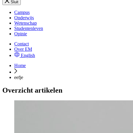
Sluit
Campus
Onderwijs
Wetenschap
Studentenleven
Opinie
Contact
Over EM
English
Home
eefje
Overzicht artikelen