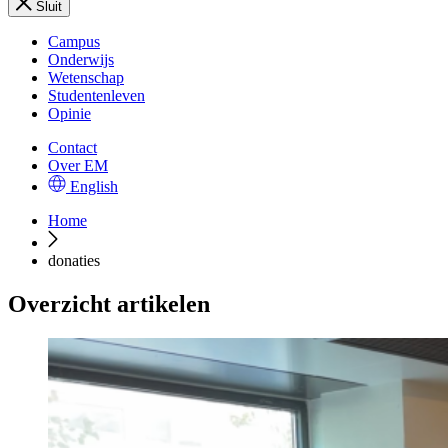
Sluit
Campus
Onderwijs
Wetenschap
Studentenleven
Opinie
Contact
Over EM
English
Home
donaties
Overzicht artikelen