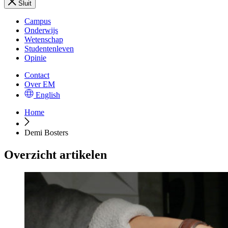
Sluit
Campus
Onderwijs
Wetenschap
Studentenleven
Opinie
Contact
Over EM
English
Home
Demi Bosters
Overzicht artikelen