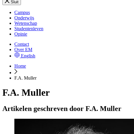
Sluit
Campus
Onderwijs
Wetenschap
Studentenleven
Opinie
Contact
Over EM
English
Home
F.A. Muller
F.A. Muller
Artikelen geschreven door F.A. Muller