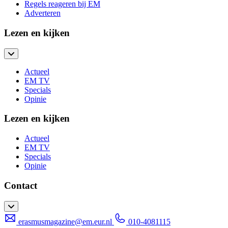
Regels reageren bij EM
Adverteren
Lezen en kijken
Actueel
EM TV
Specials
Opinie
Lezen en kijken
Actueel
EM TV
Specials
Opinie
Contact
erasmusmagazine@em.eur.nl
010-4081115