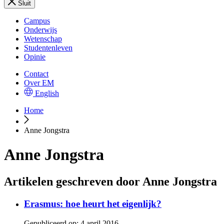
Sluit
Campus
Onderwijs
Wetenschap
Studentenleven
Opinie
Contact
Over EM
English
Home
Anne Jongstra
Anne Jongstra
Artikelen geschreven door Anne Jongstra
Erasmus: hoe heurt het eigenlijk?
Gepubliceerd op:
4 april 2016