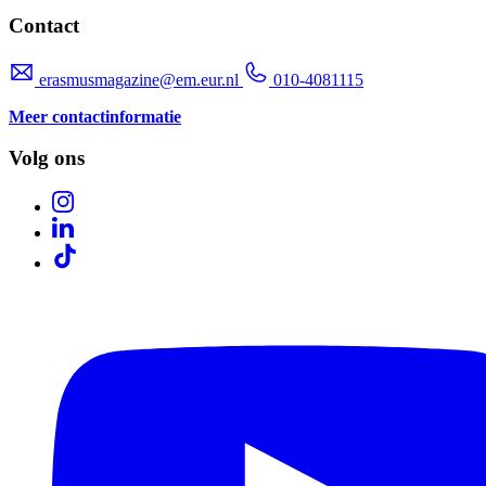
Contact
erasmusmagazine@em.eur.nl
010-4081115
Meer contactinformatie
Volg ons