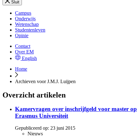
Sluit
Campus
Onderwijs
Wetenschap
Studentenleven
Opinie
Contact
Over EM
English
Home
Archieven voor J.M.J. Luijpen
Overzicht artikelen
Kamervragen over inschrijfgeld voor master op
Erasmus Universiteit
Gepubliceerd op:
23 juni 2015
Nieuws