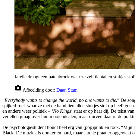
Jarelle draagt een patchbroek waar ze zelf tientallen stukjes sto
Afbeelding door:
Daan Stam
“
Everybody wants to change the world, no one wants to die.
” De song
spijkerbroek waar ze met de hand tientallen stukjes stof op heeft gena
en andere weer politiek – ‘
No Kings
’ staat er op haar dij. De tekst 
vertellen graag over hun mooie idealen, maar durven daar in de praktijk
De psychologiestudent houdt heel erg van (pop)punk en rock. “Mijn l
Black. De muziek is donker en hard, maar Jarelle praat er opgewekt o