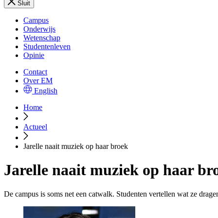
Sluit
Campus
Onderwijs
Wetenschap
Studentenleven
Opinie
Contact
Over EM
English
Home
Actueel
Jarelle naait muziek op haar broek
Jarelle naait muziek op haar br
De campus is soms net een catwalk. Studenten vertellen wat ze dragen