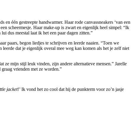
tuds en één gestreepte handwarmer. Haar rode canvassneakers ‘van een
 een scheermesje. Haar make-up is zwart en eigenlijk heel simpel: “Ik
ui dus meestal laat ik het een paar dagen zitten.”
aar paars, begon liedjes te schrijven en leerde naaien. “Toen we
 leerde dat je eigenlijk overal mee weg kan komen als het je zelf niet
e mijn stijl leuk vinden, zijn andere alternatieve mensen.” Jarelle
el graag vrienden met ze worden.”
ttle jacket
!’ Ik vond het zo cool dat hij de punkterm voor zo’n jasje