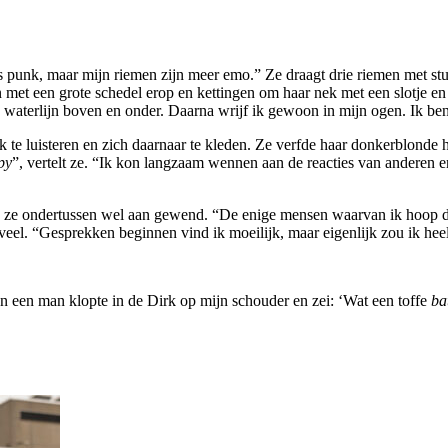
 is punk, maar mijn riemen zijn meer emo.” Ze draagt drie riemen met s
 met een grote schedel erop en kettingen om haar nek met een slotje en
waterlijn boven en onder. Daarna wrijf ik gewoon in mijn ogen. Ik ben l
 te luisteren en zich daarnaar te kleden. Ze verfde haar donkerblonde h
py
”, vertelt ze. “Ik kon langzaam wennen aan de reacties van anderen en
s ze ondertussen wel aan gewend. “De enige mensen waarvan ik hoop dat z
 veel. “Gesprekken beginnen vind ik moeilijk, maar eigenlijk zou ik he
 en een man klopte in de Dirk op mijn schouder en zei: ‘Wat een toffe
ba