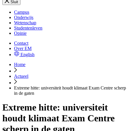
Sluit
Campus
Onderwijs
Wetenschap
Studentenleven
Opinie
Contact
Over EM
English
Home
Actueel
Extreme hitte: universiteit houdt klimaat Exam Centre scherp
in de gaten
Extreme hitte: universiteit
houdt klimaat Exam Centre
scherp in de gaten