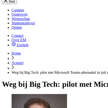
Sluit
Campus
Onderwijs
Wetenschap
Studentenleven
Opinie
Contact
Over EM
English
Home
Actueel
Weg bij Big Tech: pilot met Microsoft Teams-alternatief in juli v
Weg bij Big Tech: pilot met Micr