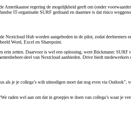
 Amerikaanse regering de mogelijkheid geeft om (onder voorwaarden) 
rlandse IT-organisatie SURF gedraaid en daarmee is dat risico weggen
van de Nextcloud Hub worden aangeboden in de pilot, zodat deelnemers 
rbeeld Word, Excel en Sharepoint.
enten erin zetten. Daarvoor is wel een oplossing, weet Bückmann: SUR
cumentenbeheer-deel van Nextcloud aanbieden. Drive biedt medewerkers é
s als je je collega’s wilt uitnodigen moet dat nog even via Outlook”, 
We raden wel aan om dat in groepjes te doen van collega’s waar je vee