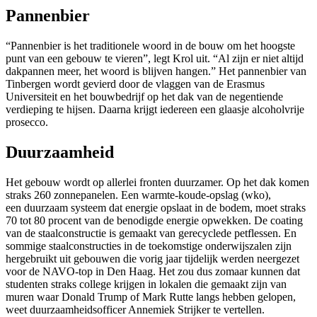
Pannenbier
“Pannenbier is het traditionele woord in de bouw om het hoogste
punt van een gebouw te vieren”, legt Krol uit. “Al zijn er niet altijd
dakpannen meer, het woord is blijven hangen.” Het pannenbier van
Tinbergen wordt gevierd door de vlaggen van de Erasmus
Universiteit en het bouwbedrijf op het dak van de negentiende
verdieping te hijsen. Daarna krijgt iedereen een glaasje alcoholvrije
prosecco.
Duurzaamheid
Het gebouw wordt op allerlei fronten duurzamer. Op het dak komen
straks 260 zonnepanelen. Een warmte-koude-opslag (wko),
een duurzaam systeem dat energie opslaat in de bodem, moet straks
70 tot 80 procent van de benodigde energie opwekken. De coating
van de staalconstructie is gemaakt van gerecyclede petflessen. En
sommige staalconstructies in de toekomstige onderwijszalen zijn
hergebruikt uit gebouwen die vorig jaar tijdelijk werden neergezet
voor de NAVO-top in Den Haag. Het zou dus zomaar kunnen dat
studenten straks college krijgen in lokalen die gemaakt zijn van
muren waar Donald Trump of Mark Rutte langs hebben gelopen,
weet duurzaamheidsofficer Annemiek Strijker te vertellen.