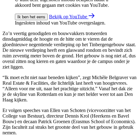
akkoord bent gegaan met cookies van YouTube.
Bekijk op YouTube
Ik ben het eens
Ingesloten inhoud van YouTube overgeslagen.
Zo’n veertig genodigden en bouwvakkers trotseerden
dinsdagmiddag de hoogte en de hitte om te vieren dat de
gloednieuwe negentiende verdieping op het Tinbergengebouw staat.
De nieuwe verdieping heeft een glaswand rondom en bevindt zich
ruim zeventig meter boven de grond. Het gebouw is nog niet af, dus
overal zitten nog kieren en gaten waardoor je de campus onder je
ziet liggen.
“Ik moet echt niet naar beneden kijken”, zegt Michèle Belgraver van
Real Estate & Facilities, die lichtelijk last heeft van hoogtevrees.
“Alleen voor me uit, naar het prachtige uitzicht.” Vanaf het dak zie
je de skyline van Rotterdam en kun je met helder weer tot aan Den
Haag kijken.
Er volgen speeches van Ellen van Schoten (vicevoorzitter van het
College van Bestuur), directeur Dennis Krol (Heerkens en Bavel
Bouw) en decaan Patrick Groenen (Erasmus School of Economics).
Zijn faculteit zal straks het grootste deel van het gebouw in gebruik
nemen.