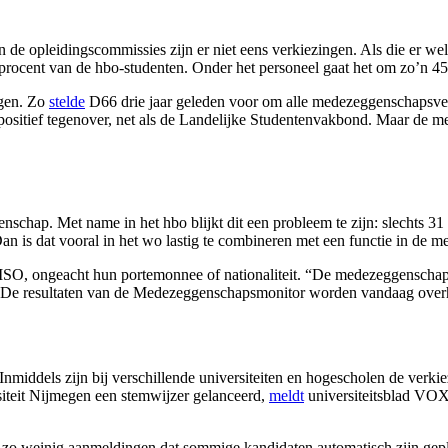
an de opleidingscommissies zijn er niet eens verkiezingen. Als die er we
procent van de hbo-studenten. Onder het personeel gaat het om zo’n 45
ngen. Zo
stelde
D66 drie jaar geleden voor om alle medezeggenschapsverk
ositief tegenover, net als de Landelijke Studentenvakbond. Maar de med
enschap. Met name in het hbo blijkt dit een probleem te zijn: slechts 3
? Dan is dat vooral in het wo lastig te combineren met een functie in de
ISO, ongeacht hun portemonnee of nationaliteit. “De medezeggenschap 
. De resultaten van de Medezeggenschapsmonitor worden vandaag overh
 Inmiddels zijn bij verschillende universiteiten en hogescholen de ver
iteit Nijmegen een stemwijzer gelanceerd,
meldt
universiteitsblad VOX.
 zo weinig aanmeldingen dat sommige kandidaten automatisch zijn gepl