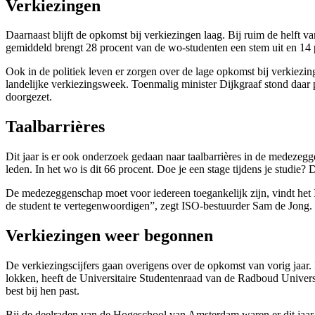
Verkiezingen
Daarnaast blijft de opkomst bij verkiezingen laag. Bij ruim de helft v
gemiddeld brengt 28 procent van de wo-studenten een stem uit en 14 
Ook in de politiek leven er zorgen over de lage opkomst bij verkiezi
landelijke verkiezingsweek. Toenmalig minister Dijkgraaf stond daar p
doorgezet.
Taalbarrières
Dit jaar is er ook onderzoek gedaan naar taalbarrières in de medezegg
leden. In het wo is dit 66 procent. Doe je een stage tijdens je studie
De medezeggenschap moet voor iedereen toegankelijk zijn, vindt het 
de student te vertegenwoordigen”, zegt ISO-bestuurder Sam de Jong
Verkiezingen weer begonnen
De verkiezingscijfers gaan overigens over de opkomst van vorig jaar.
lokken, heeft de Universitaire Studentenraad van de Radboud Univers
best bij hen past.
Bij de deelraden van de Hogeschool van Amsterdam waren er dit jaar