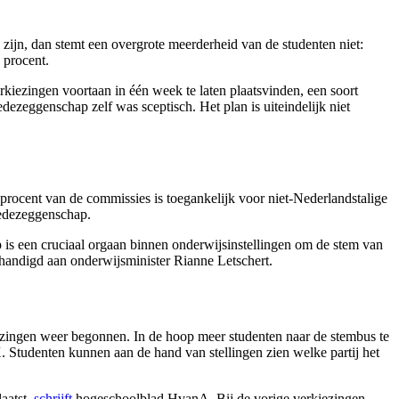
l zijn, dan stemt een overgrote meerderheid van de studenten niet:
 procent.
iezingen voortaan in één week te laten plaatsvinden, een soort
ezeggenschap zelf was sceptisch. Het plan is uiteindelijk niet
1 procent van de commissies is toegankelijk voor niet-Nederlandstalige
 medezeggenschap.
is een cruciaal orgaan binnen onderwijsinstellingen om de stem van
andigd aan onderwijsminister Rianne Letschert.
kiezingen weer begonnen. In de hoop meer studenten naar de stembus te
 Studenten kunnen aan de hand van stellingen zien welke partij het
aatst,
schrijft
hogeschoolblad HvanA. Bij de vorige verkiezingen