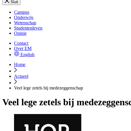
Sluit
Campus
Onderwijs
Wetenschap
Studentenleven
Opinie
Contact
Over EM
English
Home
Actueel
Veel lege zetels bij medezeggenschap
Veel lege zetels bij medezeggen