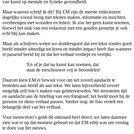
van kunst op mentale en fysieke gezondheid.
Maar waarom schrijf ik dit? Bij EM zijn de meeste redacteuren
dagelijks vooral bezig met teksten maken, informatie en inzichten
overbrengen met woorden en letters. Ik zou het geen kunst noemen,
hoewel het stuk van een redacteur met een gouden pennetje je ook
echt blij kan maken.
Maar als schrijvers weten we dondersgoed dat een tekst zonder goed
beeld minder uitnodigt tot lezen en minder impact heeft dan wanneer
er passend beeld bij zit dat het verhaal verdiept en verrijkt.
'En of je dat nu kunst kan noemen, dat
staat de toeschouwer vrij te beoordelen'
Daarom kiest EM er bewust voor om net zoveel aandacht te
besteden aan beeld als aan tekst. We laten bijvoorbeeld zoveel
mogelijk zelf foto’s maken van geïnterviewden. We investeren tijd
en aandacht aan de briefing van een fotograaf; het beeld moet bij de
persoon en diens verhaal passen. Sterker nog: de foto vertelt een
belangrijk deel van het verhaal.
Voor nieuwsfoto’s geldt dit uiteraard heel direct: we laten daarmee
zien wat er op dat moment gebeurt en dat EM erbij was om verslag
te doen van het nieuws.