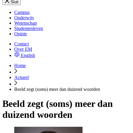
Sluit
Campus
Onderwijs
Wetenschap
Studentenleven
Opinie
Contact
Over EM
English
Home
Actueel
Beeld zegt (soms) meer dan duizend woorden
Beeld zegt (soms) meer dan
duizend woorden