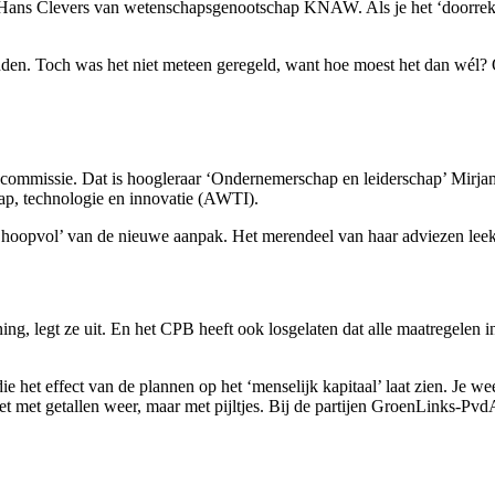
Hans Clevers van wetenschapsgenootschap KNAW. Als je het ‘doorrekens
nden. Toch was het niet meteen geregeld, want hoe moest het dan wél
ie commissie. Dat is hoogleraar ‘Ondernemerschap en leiderschap’ Mirjam
ap, technologie en innovatie (AWTI).
hoopvol’ van de nieuwe aanpak. Het merendeel van haar adviezen leek
kening, legt ze uit. En het CPB heeft ook losgelaten dat alle maatrege
die het effect van de plannen op het ‘menselijk kapitaal’ laat zien. Je we
t met getallen weer, maar met pijltjes. Bij de partijen GroenLinks-Pvd