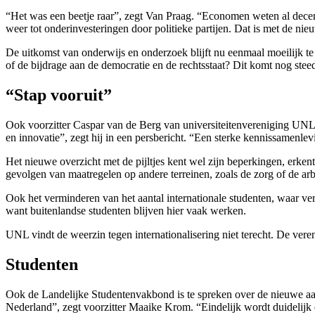
“Het was een beetje raar”, zegt Van Praag. “Economen weten al decenn
weer tot onderinvesteringen door politieke partijen. Dat is met de nie
De uitkomst van onderwijs en onderzoek blijft nu eenmaal moeilijk t
of de bijdrage aan de democratie en de rechtsstaat? Dit komt nog ste
“Stap vooruit”
Ook voorzitter Caspar van de Berg van universiteitenvereniging UNL i
en innovatie”, zegt hij in een persbericht. “Een sterke kennissamenle
Het nieuwe overzicht met de pijltjes kent wel zijn beperkingen, erke
gevolgen van maatregelen op andere terreinen, zoals de zorg of de ar
Ook het verminderen van het aantal internationale studenten, waar v
want buitenlandse studenten blijven hier vaak werken.
UNL vindt de weerzin tegen internationalisering niet terecht. De ver
Studenten
Ook de Landelijke Studentenvakbond is te spreken over de nieuwe aanpa
Nederland”, zegt voorzitter Maaike Krom. “Eindelijk wordt duidelijk 