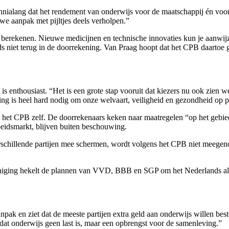
ialang dat het rendement van onderwijs voor de maatschappij én voor in
uwe aanpak met pijltjes deels verholpen.”
e berekenen. Nieuwe medicijnen en technische innovaties kun je aanwij
eds niet terug in de doorrekening. Van Praag hoopt dat het CPB daartoe
s enthousiast. “Het is een grote stap vooruit dat kiezers nu ook zien 
ving is heel hard nodig om onze welvaart, veiligheid en gezondheid op p
nt het CPB zelf. De doorrekenaars keken naar maatregelen “op het gebie
beidsmarkt, blijven buiten beschouwing.
erschillende partijen mee schermen, wordt volgens het CPB niet meegen
eniging hekelt de plannen van VVD, BBB en SGP om het Nederlands als o
k en ziet dat de meeste partijen extra geld aan onderwijs willen bested
dat onderwijs geen last is, maar een opbrengst voor de samenleving.”