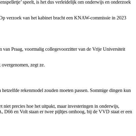
pelletje’ speelt, is het dus verleidelijk om onderwijs en onderzoek
? Op verzoek van het kabinet bracht een KNAW-commissie in 2023
 van Praag, voormalig collegevoorzitter van de Vrije Universiteit
 overgenomen, zegt ze.
len in hetzelfde rekenmodel zouden moeten passen. Sommige dingen kun
et niet precies hoe het uitpakt, maar investeringen in onderwijs,
A, D66 en Volt staan er twee pijltjes omhoog, bij de VVD staat er een