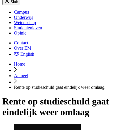
Sluit
Campus
Onderwijs
Wetenschap
Studentenleven
Opinie
Contact
Over EM
English
Home
Actueel
Rente op studieschuld gaat eindelijk weer omlaag
Rente op studieschuld gaat
eindelijk weer omlaag