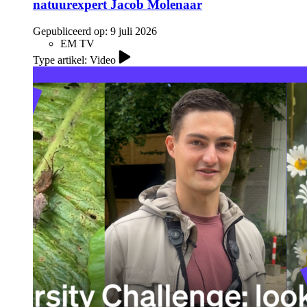
natuurexpert Jacob Molenaar
Gepubliceerd op:
9 juli 2026
EM TV
Type artikel: Video