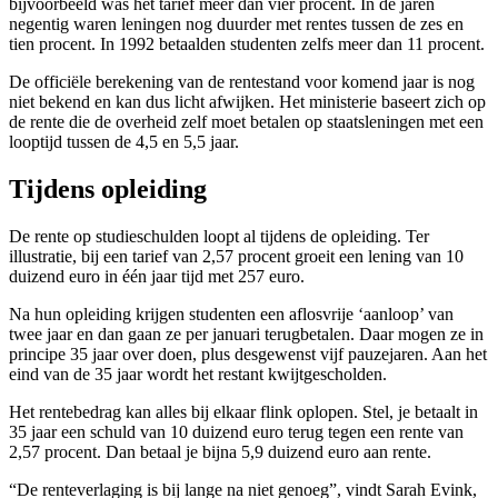
bijvoorbeeld was het tarief meer dan vier procent. In de jaren
negentig waren leningen nog duurder met rentes tussen de zes en
tien procent. In 1992 betaalden studenten zelfs meer dan 11 procent.
De officiële berekening van de rentestand voor komend jaar is nog
niet bekend en kan dus licht afwijken. Het ministerie baseert zich op
de rente die de overheid zelf moet betalen op staatsleningen met een
looptijd tussen de 4,5 en 5,5 jaar.
Tijdens opleiding
De rente op studieschulden loopt al tijdens de opleiding. Ter
illustratie, bij een tarief van 2,57 procent groeit een lening van 10
duizend euro in één jaar tijd met 257 euro.
Na hun opleiding krijgen studenten een aflosvrije ‘aanloop’ van
twee jaar en dan gaan ze per januari terugbetalen. Daar mogen ze in
principe 35 jaar over doen, plus desgewenst vijf pauzejaren. Aan het
eind van de 35 jaar wordt het restant kwijtgescholden.
Het rentebedrag kan alles bij elkaar flink oplopen. Stel, je betaalt in
35 jaar een schuld van 10 duizend euro terug tegen een rente van
2,57 procent. Dan betaal je bijna 5,9 duizend euro aan rente.
“De renteverlaging is bij lange na niet genoeg”, vindt Sarah Evink,