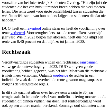
voorzitter van het Interstedelijk Studenten Overleg. “Het zijn juist de
studenten die het van huis uit minder breed hebben die veel moeten
lenen. Die rente zorgt voor grote ongelijkheid tussen studenten die
wel financiële steun van hun ouders krijgen en studenten die dat niet
hebben.”
DUO heeft een
rekentool
online staan en heeft de voorlichting over
rente
verbeterd
. Voor terugbetalers staat de rente telkens voor vijf
jaar vast. Wie in 2023 begon met aflossen, heeft dus nog altijd een
rente van 0,46 procent en dat blijft zo tot januari 2028.
Rechtszaak
Verontwaardigde studenten wilden een rechtszaak
aanspannen
vanwege de renteverhoging in 2023. DUO zou geen goede
voorlichting hebben gegeven, was het idee. Maar van die rechtszaak
is niets meer vernomen. Onlangs
oordeelde
de rechter in een
individuele zaak dat de overheid de rente gewoon mag aanpassen
volgens de vastgestelde regels.
In dit stuk gaat het alleen over het systeem waarin je 35 jaar
terugbetaalt. In het oude stelsel van studiefinanciering moesten oud-
studenten dit binnen vijftien jaar doen. Het rentepercentage werd
ook op een andere manier berekend. Sommige oud-studenten zitten