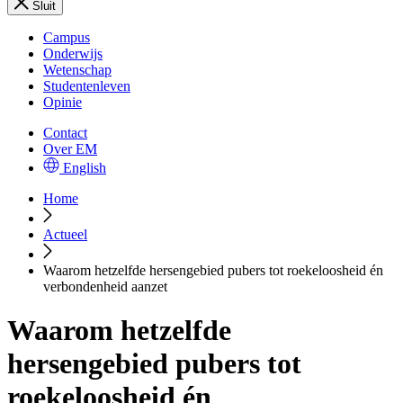
Sluit
Campus
Onderwijs
Wetenschap
Studentenleven
Opinie
Contact
Over EM
English
Home
Actueel
Waarom hetzelfde hersengebied pubers tot roekeloosheid én
verbondenheid aanzet
Waarom hetzelfde
hersengebied pubers tot
roekeloosheid én