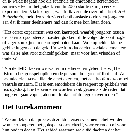
en ik wilde nagaan hoe die rationele en emotionele hersendelen
samenwerken in het puberbrein. In 2005 startte ik mijn eerste
experimenten. Via lezingen, waarin ik vertelde over mijn boek
Het
Puberbrein
, meldden zich zó veel enthousiaste ouders en jongeren
aan dat ik meer deelnemers had dan ik mee kon laten doen.
“Het eerste experiment was een kaartspel, waarbij jongeren tussen
de 10 en 25 jaar steeds moesten gokken of de volgende kaart hoger
of lager zou zijn dan de omgedraaide kaart. We koppelden kleine
geldbedragen aan de gok. En we introduceerden sociale elementen:
wat als ze niet voor zichzelf gokken, maar voor hun vrienden of
ouders?
“Via de fMRI keken we wat er in de hersenen gebeurt terwijl het
risico in het gokspel opliep en de persoon het goed of fout had. We
bestudeerden verschillende emotiekernen, met een hoofdrol voor het
ventrale striatum. Dat is een emotiekern die reageert op prikkels van
risicogedrag. Die hersendelen worden vaak gezien als dé reden dat
jongeren gaan vapen, alcohol drinken of de regels overtreden.”
Het Eurekamoment
“We ontdekten dat precies dezelfde hersensystemen actief werden
wanneer jongeren het gokspel voor zichzelf, voor vrienden of voor
hun ouders deden. Het gebied waarvan we altijd dachten dat het