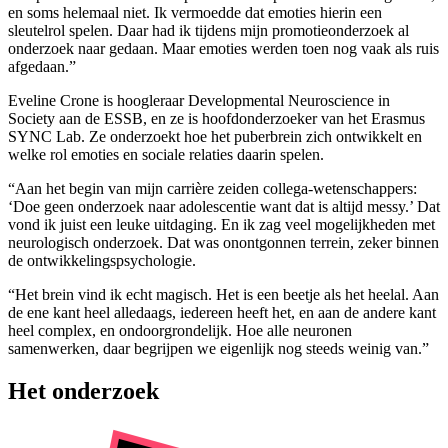
en soms helemaal niet. Ik vermoedde dat emoties hierin een
sleutelrol spelen. Daar had ik tijdens mijn promotieonderzoek al
onderzoek naar gedaan. Maar emoties werden toen nog vaak als ruis
afgedaan.”
Eveline Crone is hoogleraar Developmental Neuroscience in
Society aan de ESSB, en ze is hoofdonderzoeker van het Erasmus
SYNC Lab. Ze onderzoekt hoe het puberbrein zich ontwikkelt en
welke rol emoties en sociale relaties daarin spelen.
“Aan het begin van mijn carrière zeiden collega-wetenschappers:
‘Doe geen onderzoek naar adolescentie want dat is altijd messy.’ Dat
vond ik juist een leuke uitdaging. En ik zag veel mogelijkheden met
neurologisch onderzoek. Dat was onontgonnen terrein, zeker binnen
de ontwikkelingspsychologie.
“Het brein vind ik echt magisch. Het is een beetje als het heelal. Aan
de ene kant heel alledaags, iedereen heeft het, en aan de andere kant
heel complex, en ondoorgrondelijk. Hoe alle neuronen
samenwerken, daar begrijpen we eigenlijk nog steeds weinig van.”
Het onderzoek