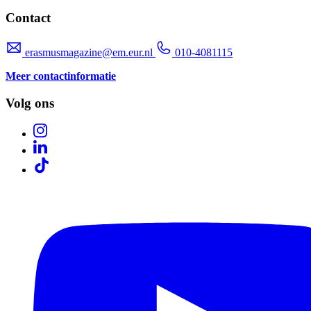
Contact
erasmusmagazine@em.eur.nl
010-4081115
Meer contactinformatie
Volg ons