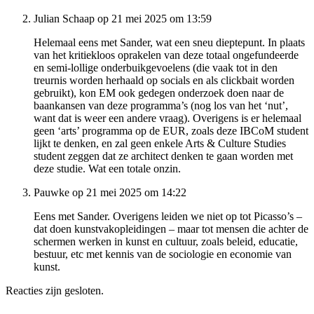
Julian Schaap op 21 mei 2025 om 13:59
Helemaal eens met Sander, wat een sneu dieptepunt. In plaats
van het kritiekloos oprakelen van deze totaal ongefundeerde
en semi-lollige onderbuikgevoelens (die vaak tot in den
treurnis worden herhaald op socials en als clickbait worden
gebruikt), kon EM ook gedegen onderzoek doen naar de
baankansen van deze programma’s (nog los van het ‘nut’,
want dat is weer een andere vraag). Overigens is er helemaal
geen ‘arts’ programma op de EUR, zoals deze IBCoM student
lijkt te denken, en zal geen enkele Arts & Culture Studies
student zeggen dat ze architect denken te gaan worden met
deze studie. Wat een totale onzin.
Pauwke op 21 mei 2025 om 14:22
Eens met Sander. Overigens leiden we niet op tot Picasso’s –
dat doen kunstvakopleidingen – maar tot mensen die achter de
schermen werken in kunst en cultuur, zoals beleid, educatie,
bestuur, etc met kennis van de sociologie en economie van
kunst.
Reacties zijn gesloten.