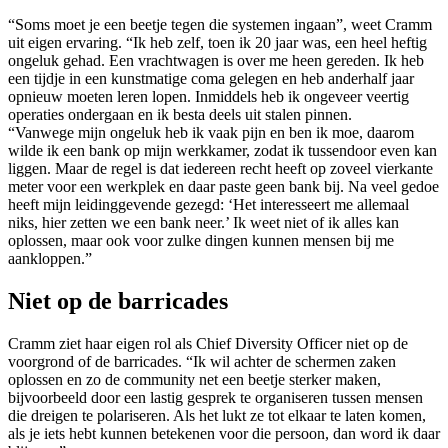
“Soms moet je een beetje tegen die systemen ingaan”, weet Cramm
uit eigen ervaring. “Ik heb zelf, toen ik 20 jaar was, een heel heftig
ongeluk gehad. Een vrachtwagen is over me heen gereden. Ik heb
een tijdje in een kunstmatige coma gelegen en heb anderhalf jaar
opnieuw moeten leren lopen. Inmiddels heb ik ongeveer veertig
operaties ondergaan en ik besta deels uit stalen pinnen.
“Vanwege mijn ongeluk heb ik vaak pijn en ben ik moe, daarom
wilde ik een bank op mijn werkkamer, zodat ik tussendoor even kan
liggen. Maar de regel is dat iedereen recht heeft op zoveel vierkante
meter voor een werkplek en daar paste geen bank bij. Na veel gedoe
heeft mijn leidinggevende gezegd: ‘Het interesseert me allemaal
niks, hier zetten we een bank neer.’ Ik weet niet of ik alles kan
oplossen, maar ook voor zulke dingen kunnen mensen bij me
aankloppen.”
Niet op de barricades
Cramm ziet haar eigen rol als Chief Diversity Officer niet op de
voorgrond of de barricades. “Ik wil achter de schermen zaken
oplossen en zo de community net een beetje sterker maken,
bijvoorbeeld door een lastig gesprek te organiseren tussen mensen
die dreigen te polariseren. Als het lukt ze tot elkaar te laten komen,
als je iets hebt kunnen betekenen voor die persoon, dan word ik daar