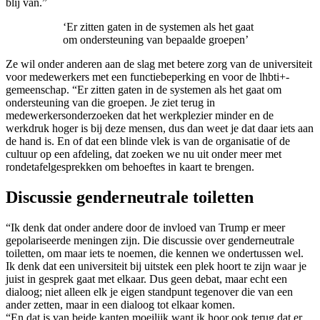
blij van.”
‘Er zitten gaten in de systemen als het gaat
om ondersteuning van bepaalde groepen’
Ze wil onder anderen aan de slag met betere zorg van de universiteit
voor medewerkers met een functiebeperking en voor de lhbti+-
gemeenschap. “Er zitten gaten in de systemen als het gaat om
ondersteuning van die groepen. Je ziet terug in
medewerkersonderzoeken dat het werkplezier minder en de
werkdruk hoger is bij deze mensen, dus dan weet je dat daar iets aan
de hand is. En of dat een blinde vlek is van de organisatie of de
cultuur op een afdeling, dat zoeken we nu uit onder meer met
rondetafelgesprekken om behoeftes in kaart te brengen.
Discussie genderneutrale toiletten
“Ik denk dat onder andere door de invloed van Trump er meer
gepolariseerde meningen zijn. Die discussie over genderneutrale
toiletten, om maar iets te noemen, die kennen we ondertussen wel.
Ik denk dat een universiteit bij uitstek een plek hoort te zijn waar je
juist in gesprek gaat met elkaar. Dus geen debat, maar echt een
dialoog; niet alleen elk je eigen standpunt tegenover die van een
ander zetten, maar in een dialoog tot elkaar komen.
“En dat is van beide kanten moeilijk want ik hoor ook terug dat er