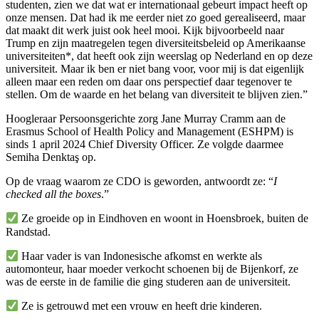
studenten, zien we dat wat er internationaal gebeurt impact heeft op
onze mensen. Dat had ik me eerder niet zo goed gerealiseerd, maar
dat maakt dit werk juist ook heel mooi. Kijk bijvoorbeeld naar
Trump en zijn maatregelen tegen diversiteitsbeleid op Amerikaanse
universiteiten*, dat heeft ook zijn weerslag op Nederland en op deze
universiteit. Maar ik ben er niet bang voor, voor mij is dat eigenlijk
alleen maar een reden om daar ons perspectief daar tegenover te
stellen. Om de waarde en het belang van diversiteit te blijven zien.”
Hoogleraar Persoonsgerichte zorg Jane Murray Cramm aan de
Erasmus School of Health Policy and Management (ESHPM) is
sinds 1 april 2024 Chief Diversity Officer. Ze volgde daarmee
Semiha Denktaş op.
Op de vraag waarom ze CDO is geworden, antwoordt ze: “
I
checked all the boxes
.”
Ze groeide op in Eindhoven en woont in Hoensbroek, buiten de
Randstad.
Haar vader is van Indonesische afkomst en werkte als
automonteur, haar moeder verkocht schoenen bij de Bijenkorf, ze
was de eerste in de familie die ging studeren aan de universiteit.
Ze is getrouwd met een vrouw en heeft drie kinderen.