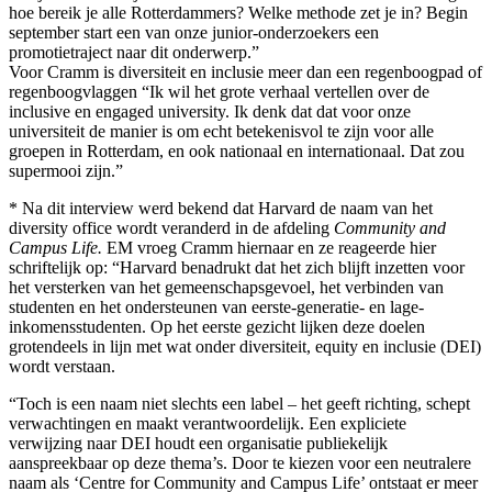
hoe bereik je alle Rotterdammers? Welke methode zet je in? Begin
september start een van onze junior-onderzoekers een
promotietraject naar dit onderwerp.”
Voor Cramm is diversiteit en inclusie meer dan een regenboogpad of
regenboogvlaggen “Ik wil het grote verhaal vertellen over de
inclusive en engaged university. Ik denk dat dat voor onze
universiteit de manier is om echt betekenisvol te zijn voor alle
groepen in Rotterdam, en ook nationaal en internationaal. Dat zou
supermooi zijn.”
* Na dit interview werd bekend dat Harvard de naam van het
diversity office wordt veranderd in de afdeling
Community and
Campus Life.
EM vroeg Cramm hiernaar en ze reageerde hier
schriftelijk op: “Harvard benadrukt dat het zich blijft inzetten voor
het versterken van het gemeenschapsgevoel, het verbinden van
studenten en het ondersteunen van eerste-generatie- en lage-
inkomensstudenten. Op het eerste gezicht lijken deze doelen
grotendeels in lijn met wat onder diversiteit, equity en inclusie (DEI)
wordt verstaan.
“Toch is een naam niet slechts een label – het geeft richting, schept
verwachtingen en maakt verantwoordelijk. Een expliciete
verwijzing naar DEI houdt een organisatie publiekelijk
aanspreekbaar op deze thema’s. Door te kiezen voor een neutralere
naam als ‘Centre for Community and Campus Life’ ontstaat er meer