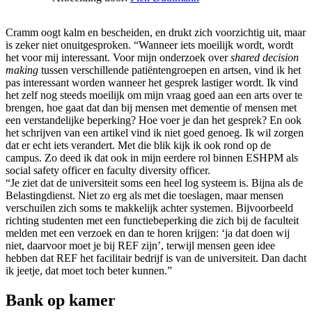
Cramm oogt kalm en bescheiden, en drukt zich voorzichtig uit, maar
is zeker niet onuitgesproken. “Wanneer iets moeilijk wordt, wordt
het voor mij interessant. Voor mijn onderzoek over
shared decision
making
tussen verschillende patiëntengroepen en artsen, vind ik het
pas interessant worden wanneer het gesprek lastiger wordt. Ik vind
het zelf nog steeds moeilijk om mijn vraag goed aan een arts over te
brengen, hoe gaat dat dan bij mensen met dementie of mensen met
een verstandelijke beperking? Hoe voer je dan het gesprek? En ook
het schrijven van een artikel vind ik niet goed genoeg. Ik wil zorgen
dat er echt iets verandert. Met die blik kijk ik ook rond op de
campus. Zo deed ik dat ook in mijn eerdere rol binnen ESHPM als
social safety officer en faculty diversity officer.
“Je ziet dat de universiteit soms een heel log systeem is. Bijna als de
Belastingdienst. Niet zo erg als met die toeslagen, maar mensen
verschuilen zich soms te makkelijk achter systemen. Bijvoorbeeld
richting studenten met een functiebeperking die zich bij de faculteit
melden met een verzoek en dan te horen krijgen: ‘ja dat doen wij
niet, daarvoor moet je bij REF zijn’, terwijl mensen geen idee
hebben dat REF het facilitair bedrijf is van de universiteit. Dan dacht
ik jeetje, dat moet toch beter kunnen.”
Bank op kamer