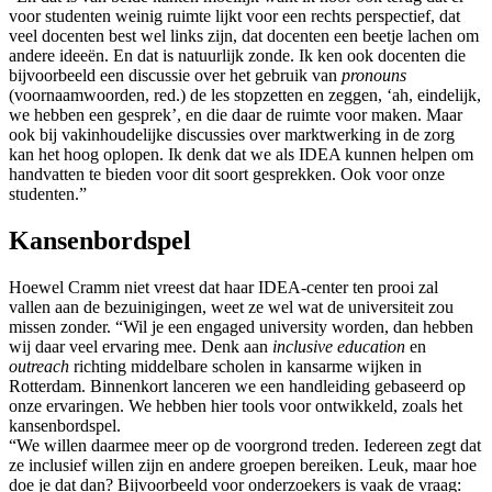
voor studenten weinig ruimte lijkt voor een rechts perspectief, dat
veel docenten best wel links zijn, dat docenten een beetje lachen om
andere ideeën. En dat is natuurlijk zonde. Ik ken ook docenten die
bijvoorbeeld een discussie over het gebruik van
pronouns
(voornaamwoorden, red.) de les stopzetten en zeggen, ‘ah, eindelijk,
we hebben een gesprek’, en die daar de ruimte voor maken. Maar
ook bij vakinhoudelijke discussies over marktwerking in de zorg
kan het hoog oplopen. Ik denk dat we als IDEA kunnen helpen om
handvatten te bieden voor dit soort gesprekken. Ook voor onze
studenten.”
Kansenbordspel
Hoewel Cramm niet vreest dat haar IDEA-center ten prooi zal
vallen aan de bezuinigingen, weet ze wel wat de universiteit zou
missen zonder. “Wil je een engaged university worden, dan hebben
wij daar veel ervaring mee. Denk aan
inclusive education
en
outreach
richting middelbare scholen in kansarme wijken in
Rotterdam. Binnenkort lanceren we een handleiding gebaseerd op
onze ervaringen. We hebben hier tools voor ontwikkeld, zoals het
kansenbordspel.
“We willen daarmee meer op de voorgrond treden. Iedereen zegt dat
ze inclusief willen zijn en andere groepen bereiken. Leuk, maar hoe
doe je dat dan? Bijvoorbeeld voor onderzoekers is vaak de vraag: