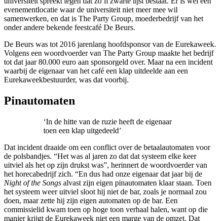
universiteit spreekt tegen dat zo’n zwarte lijst bestaat. Er is wel één
evenementlocatie waar de universiteit niet meer mee wil
samenwerken, en dat is The Party Group, moederbedrijf van het
onder andere bekende feestcafé De Beurs.
De Beurs was tot 2016 jarenlang hoofdsponsor van de Eurekaweek.
Volgens een woordvoerder van The Party Group maakte het bedrijf
tot dat jaar 80.000 euro aan sponsorgeld over. Maar na een incident
waarbij de eigenaar van het café een klap uitdeelde aan een
Eurekaweekbestuurder, was dat voorbij.
Pinautomaten
‘In de hitte van de ruzie heeft de eigenaar
toen een klap uitgedeeld’
Dat incident draaide om een conflict over de betaalautomaten voor
de polsbandjes. “Het was al jaren zo dat dat systeem elke keer
uitviel als het op zijn drukst was”, herinnert de woordvoerder van
het horecabedrijf zich. “En dus had onze eigenaar dat jaar bij de
Night of the Songs
alvast zijn eigen pinautomaten klaar staan. Toen
het systeem weer uitviel sloot hij niet de bar, zoals je normaal zou
doen, maar zette hij zijn eigen automaten op de bar. Een
commissielid kwam toen op hoge toon verhaal halen, want op die
manier krijgt de Eurekaweek niet een marge van de omzet. Dat