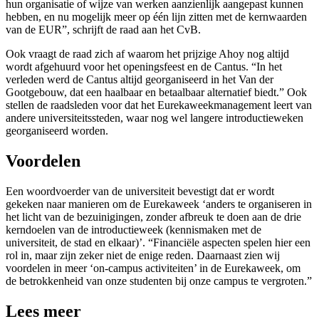
hun organisatie of wijze van werken aanzienlijk aangepast kunnen
hebben, en nu mogelijk meer op één lijn zitten met de kernwaarden
van de EUR”, schrijft de raad aan het CvB.
Ook vraagt de raad zich af waarom het prijzige Ahoy nog altijd
wordt afgehuurd voor het openingsfeest en de Cantus. “In het
verleden werd de Cantus altijd georganiseerd in het Van der
Gootgebouw, dat een haalbaar en betaalbaar alternatief biedt.” Ook
stellen de raadsleden voor dat het Eurekaweekmanagement leert van
andere universiteitssteden, waar nog wel langere introductieweken
georganiseerd worden.
Voordelen
Een woordvoerder van de universiteit bevestigt dat er wordt
gekeken naar manieren om de Eurekaweek ‘anders te organiseren in
het licht van de bezuinigingen, zonder afbreuk te doen aan de drie
kerndoelen van de introductieweek (kennismaken met de
universiteit, de stad en elkaar)’. “Financiële aspecten spelen hier een
rol in, maar zijn zeker niet de enige reden. Daarnaast zien wij
voordelen in meer ‘on-campus activiteiten’ in de Eurekaweek, om
de betrokkenheid van onze studenten bij onze campus te vergroten.”
Lees meer