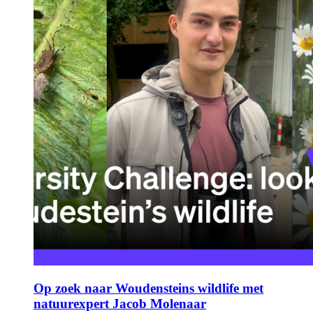
Op zoek naar Woudensteins wildlife met
natuurexpert Jacob Molenaar