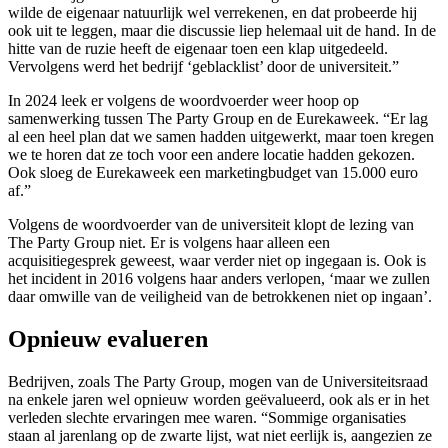
wilde de eigenaar natuurlijk wel verrekenen, en dat probeerde hij
ook uit te leggen, maar die discussie liep helemaal uit de hand. In de
hitte van de ruzie heeft de eigenaar toen een klap uitgedeeld.
Vervolgens werd het bedrijf ‘geblacklist’ door de universiteit.”
In 2024 leek er volgens de woordvoerder weer hoop op
samenwerking tussen The Party Group en de Eurekaweek. “Er lag
al een heel plan dat we samen hadden uitgewerkt, maar toen kregen
we te horen dat ze toch voor een andere locatie hadden gekozen.
Ook sloeg de Eurekaweek een marketingbudget van 15.000 euro
af.”
Volgens de woordvoerder van de universiteit klopt de lezing van
The Party Group niet. Er is volgens haar alleen een
acquisitiegesprek geweest, waar verder niet op ingegaan is. Ook is
het incident in 2016 volgens haar anders verlopen, ‘maar we zullen
daar omwille van de veiligheid van de betrokkenen niet op ingaan’.
Opnieuw evalueren
Bedrijven, zoals The Party Group, mogen van de Universiteitsraad
na enkele jaren wel opnieuw worden geëvalueerd, ook als er in het
verleden slechte ervaringen mee waren. “Sommige organisaties
staan al jarenlang op de zwarte lijst, wat niet eerlijk is, aangezien ze