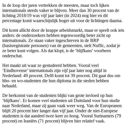
In de loop der jaren vertrekken de meesten, maar toch lijken
internationals steeds vaker te blijven. Meer dan 30 procent van de
lichting 2018/19 was vijf jaar later (in 2024) nog hier en dit
percentage komt waarschijnlijk hoger uit voor de lichtingen daarna.
Dit komt allicht door de krappe arbeidsmarkt, maar er speelt ook iets
anders: de onderzoekers hebben tegenwoordig beter zicht op
internationals. Ze staan vaker ingeschreven in de BRP
(basisregistratie personen) van de gemeenten, stelt Nuffic, zodat je
ze beter kunt volgen. Als dat klopt, is de ‘blijfkans’ voorheen
onderschat.
Het maakt uit waar ze gestudeerd hebben. Vooral veel
‘Eindhovense’ internationals zijn vijf jaar later nog altijd in
Nederland: 49 procent. Delft komt tot 39 procent. Dit gaat dus om
hbo- en wo-studenten die hun diploma in die steden hebben
behaald.
De herkomst van de studenten blijkt van grote invloed op hun
‘blijfkans’. Er komen veel studenten uit Duitsland voor hun studie
naar Nederland, maar zij gaan vaak weer weg. Van de Europeanen
blijft 20 procent hier langer dan vijf jaar. Onder de niet-Europese
studenten is dat aandeel twee keer zo hoog. Vooral Surinamers (79
procent) en Iraniërs (71 procent) blijven hier relatief vaak.