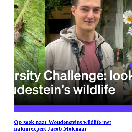
Op zoek naar Woudensteins wildlife met
natuurexpert Jacob Molenaar