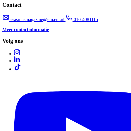
Contact
erasmusmagazine@em.eur.nl
010-4081115
Meer contactinformatie
Volg ons