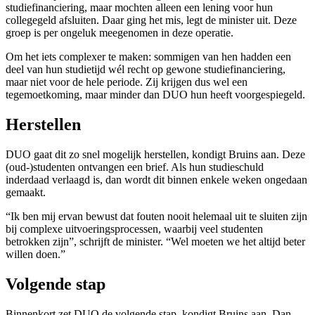
studiefinanciering, maar mochten alleen een lening voor hun
collegegeld afsluiten. Daar ging het mis, legt de minister uit. Deze
groep is per ongeluk meegenomen in deze operatie.
Om het iets complexer te maken: sommigen van hen hadden een
deel van hun studietijd wél recht op gewone studiefinanciering,
maar niet voor de hele periode. Zij krijgen dus wel een
tegemoetkoming, maar minder dan DUO hun heeft voorgespiegeld.
Herstellen
DUO gaat dit zo snel mogelijk herstellen, kondigt Bruins aan. Deze
(oud-)studenten ontvangen een brief. Als hun studieschuld
inderdaad verlaagd is, dan wordt dit binnen enkele weken ongedaan
gemaakt.
“Ik ben mij ervan bewust dat fouten nooit helemaal uit te sluiten zijn
bij complexe uitvoeringsprocessen, waarbij veel studenten
betrokken zijn”, schrijft de minister. “Wel moeten we het altijd beter
willen doen.”
Volgende stap
Binnenkort zet DUO de volgende stap, kondigt Bruins aan. Dan