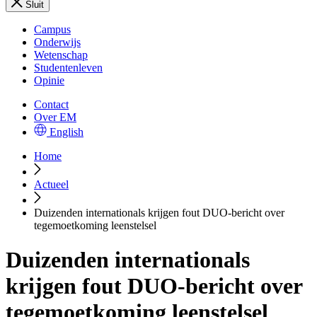
Sluit
Campus
Onderwijs
Wetenschap
Studentenleven
Opinie
Contact
Over EM
English
Home
Actueel
Duizenden internationals krijgen fout DUO-bericht over
tegemoetkoming leenstelsel
Duizenden internationals
krijgen fout DUO-bericht over
tegemoetkoming leenstelsel