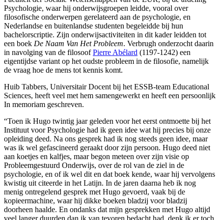
Psychologie, waar hij onderwijsgroepen leidde, vooral over
filosofische onderwerpen gerelateerd aan de psychologie, en
Nederlandse en buitenlandse studenten begeleidde bij hun
bachelorscriptie. Zijn onderwijsactiviteiten in dit kader leidden tot
een boek
De Naam Van Het Probleem
. Verbrugh onderzocht daarin
in navolging van de filosoof
Pierre Abélard
(1197-1242) een
eigentijdse variant op het oudste probleem in de filosofie, namelijk
de vraag hoe de mens tot kennis komt.
Huib Tabbers, Universitair Docent bij het ESSB-team Educational
Sciences, heeft veel met hem samengewerkt en heeft een persoonlijk
In memoriam geschreven.
“Toen ik Hugo twintig jaar geleden voor het eerst ontmoette bij het
Instituut voor Psychologie had ik geen idee wat hij precies bij onze
opleiding deed. Na ons gesprek had ik nog steeds geen idee, maar
was ik wel gefascineerd geraakt door zijn persoon. Hugo deed niet
aan koetjes en kalfjes, maar begon meteen over zijn visie op
Probleemgestuurd Onderwijs, over de rol van de ziel in de
psychologie, en of ik wel dit en dat boek kende, waar hij vervolgens
kwistig uit citeerde in het Latijn. In de jaren daarna heb ik nog
menig ontregelend gesprek met Hugo gevoerd, vaak bij de
kopieermachine, waar hij dikke boeken bladzij voor bladzij
doorheen haalde. En ondanks dat mijn gesprekken met Hugo altijd
veel langer duurden dan ik van tevoren bedacht had, denk ik er toch