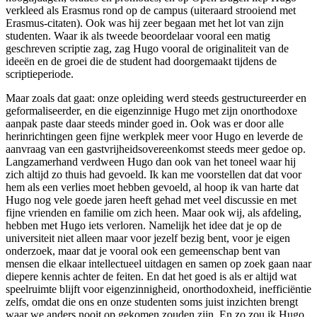
verkleed als Erasmus rond op de campus (uiteraard strooiend met
Erasmus-citaten). Ook was hij zeer begaan met het lot van zijn
studenten. Waar ik als tweede beoordelaar vooral een matig
geschreven scriptie zag, zag Hugo vooral de originaliteit van de
ideeën en de groei die de student had doorgemaakt tijdens de
scriptieperiode.
Maar zoals dat gaat: onze opleiding werd steeds gestructureerder en
geformaliseerder, en die eigenzinnige Hugo met zijn onorthodoxe
aanpak paste daar steeds minder goed in. Ook was er door alle
herinrichtingen geen fijne werkplek meer voor Hugo en leverde de
aanvraag van een gastvrijheidsovereenkomst steeds meer gedoe op.
Langzamerhand verdween Hugo dan ook van het toneel waar hij
zich altijd zo thuis had gevoeld. Ik kan me voorstellen dat dat voor
hem als een verlies moet hebben gevoeld, al hoop ik van harte dat
Hugo nog vele goede jaren heeft gehad met veel discussie en met
fijne vrienden en familie om zich heen. Maar ook wij, als afdeling,
hebben met Hugo iets verloren. Namelijk het idee dat je op de
universiteit niet alleen maar voor jezelf bezig bent, voor je eigen
onderzoek, maar dat je vooral ook een gemeenschap bent van
mensen die elkaar intellectueel uitdagen en samen op zoek gaan naar
diepere kennis achter de feiten. En dat het goed is als er altijd wat
speelruimte blijft voor eigenzinnigheid, onorthodoxheid, inefficiëntie
zelfs, omdat die ons en onze studenten soms juist inzichten brengt
waar we anders nooit op gekomen zouden zijn. En zo zou ik Hugo