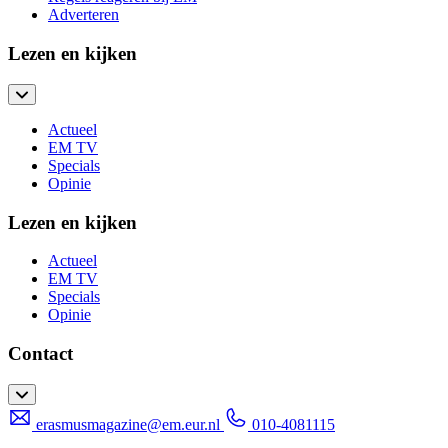
Adverteren
Lezen en kijken
Actueel
EM TV
Specials
Opinie
Lezen en kijken
Actueel
EM TV
Specials
Opinie
Contact
erasmusmagazine@em.eur.nl
010-4081115