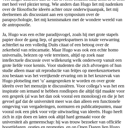
met heel veel plezier terug. Wie anders dan Hugo liet mij nadenken
over de filosofische ideeën achter onze onderwijsaanpak, liet mij
deelnemen als discussiant aan een symposium over de
parapsychologie, liet mij kennismaken met de wondere wereld van
de antroposofie.
Ja, Hugo was een echte paradijsvogel, zoals hij met grote stapels
papier door de gang liep, of gesprekspartners in totale verwarring
achterliet na een volledig Duits citaat of een betoog over de
zekerheid van reïncarnatie. Maar Hugo was ook een echte homo
universalis, belezen op vele terreinen, altijd op zoek naar
intellectuele discussie over willekeurig welk onderwerp vanuit een
grote liefde voor kennis. Voor studenten die zich afvroegen of hun
studie alleen maar uit reproductie van feitjes op meerkeuzetoetsen
zou bestaan was het verrijkende ervaring om in het keuzevak van
Hugo plotseling met ‘u’ aangesproken te worden en over grote
ideeën over het menszijn te discussiëren. Voor collega’s was het een
inspiratie om iemand te hebben rondlopen die altijd tijd maakte voor
een gesprek (al was het dan ook vooral een monoloog) en die je het
gevoel gaf dat de universiteit meer was dan alleen een functionele
omgeving van vergaderingen, normuren en publicatiepunten, maar
vooral ook een plek voor vrije uitwisseling van ideeën. Hugo heeft
zich in zijn doen en laten ook altijd hard gemaakt voor de
universiteit als gemeenschap: hij was trouw bezoeker van officiële
hoogtijdagen, oraties en promoties, en op Open Dagen liep Hugo