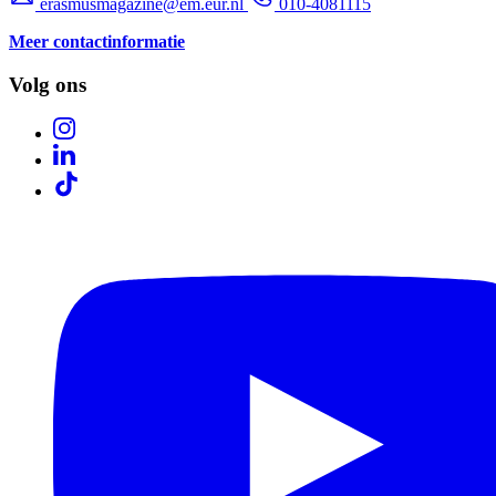
erasmusmagazine@em.eur.nl
010-4081115
Meer contactinformatie
Volg ons