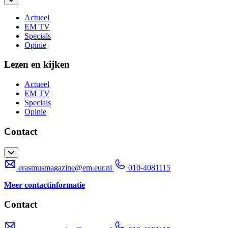
Actueel
EM TV
Specials
Opinie
Lezen en kijken
Actueel
EM TV
Specials
Opinie
Contact
erasmusmagazine@em.eur.nl
010-4081115
Meer contactinformatie
Contact