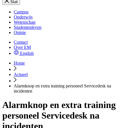
Sluit
Campus
Onderwijs
Wetenschap
Studentenleven
Opinie
Contact
Over EM
English
Home
Actueel
Alarmknop en extra training personeel Servicedesk na
incidenten
Alarmknop en extra training
personeel Servicedesk na
incidenten